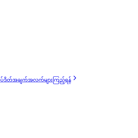
ပ်ဒိတ်အချက်အလက်များကြည့်ရန်