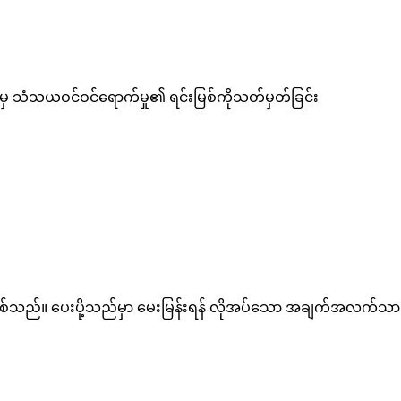
်မှ သံသယဝင်ဝင်ရောက်မှု၏ ရင်းမြစ်ကိုသတ်မှတ်ခြင်း
ပစ်သည်။ ပေးပို့သည်မှာ မေးမြန်းရန် လိုအပ်သော အချက်အလက်သာ