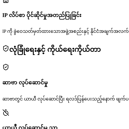
IP လိပ်စာ ပိုင်ဆိုင်မှုအတည်ပြုခြင်း
IP ကို ခွဲဝေသတ်မှတ်ထားသောအဖွဲ့အစည်းနှင့် နိုင်ငံအချက်အလက
လုံခြုံရေးနှင့် ကိုယ်ရေးကိုယ်တာ
ဆာဗာ လုပ်ဆောင်မှု
ဆာဗာတွင် ယာယီ လုပ်ဆောင်ပြီး ရလဒ်ပြန်ပေးသည့်နောက် ဖျက်
ယာယီ လုပ်ဆောင်မှု သာ