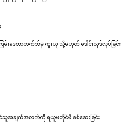
း
မ်းဒေတာတက်ဘ်မှ ကူးယူ သို့မဟုတ် ဒေါင်းလုဒ်လုပ်ခြင်း
ံတင်သူအချက်အလက်ကို ရယူမတိုင်မီ စစ်ဆေးခြင်း