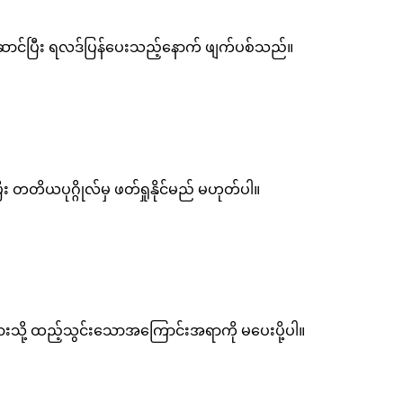
ာင်ပြီး ရလဒ်ပြန်ပေးသည့်နောက် ဖျက်ပစ်သည်။
ီး တတိယပုဂ္ဂိုလ်မှ ဖတ်ရှုနိုင်မည် မဟုတ်ပါ။
များသို့ ထည့်သွင်းသောအကြောင်းအရာကို မပေးပို့ပါ။