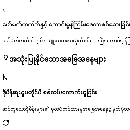
3
ဖော်မတ်တက်ဘ်နှင့် ကောင်းမွန်ကြမ်းဒေတာစစ်ဆေးခြင်
ဖော်မတ်တက်ဘ်တွင် အမျိုးအစားအလိုက်စစ်ဆေးပြီး ကောင်းမွန်ကြ
အသုံးပြုနိုင်သောအခြေအနေများ
ဒိုမိန်းရယူမတိုင်မီ စစ်တမ်းကောက်ယူခြင်း
ဆင်တူသောဒိုမိန်းများ၏ မှတ်ပုံတင်ထားမှုအခြေအနေနှင့် မှတ်ပု