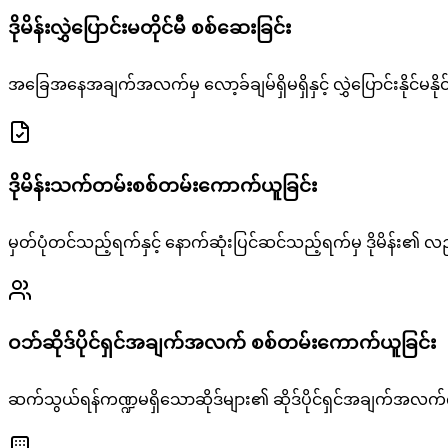
ဒိုမိန်းလွှဲပြောင်းမတိုင်မီ စစ်ဆေးခြင်း
အခြေအနေအချက်အလက်မှ လော့ခ်ချမ်ရှိမရှိနှင့် လွှဲပြောင်းနိုင်မနို
ဒိုမိန်းသက်တမ်းစစ်တမ်းကောက်ယူခြင်း
မှတ်ပုံတင်သည့်ရက်နှင့် နောက်ဆုံးပြင်ဆင်သည့်ရက်မှ ဒိုမိန်း၏ လည်
ဝဘ်ဆိုဒ်ပိုင်ရှင်အချက်အလက် စစ်တမ်းကောက်ယူခြင်း
ဆက်သွယ်ရန်ကဏ္ဍမရှိသောဆိုဒ်များ၏ ဆိုဒ်ပိုင်ရှင်အချက်အလက်ကိ