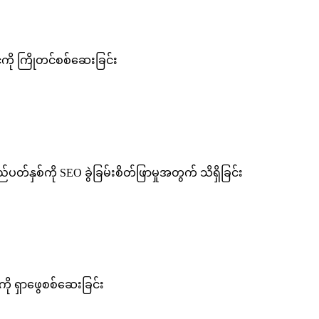
င်ကို ကြိုတင်စစ်ဆေးခြင်း
ပတ်နှစ်ကို SEO ခွဲခြမ်းစိတ်ဖြာမှုအတွက် သိရှိခြင်း
ု ရှာဖွေစစ်ဆေးခြင်း