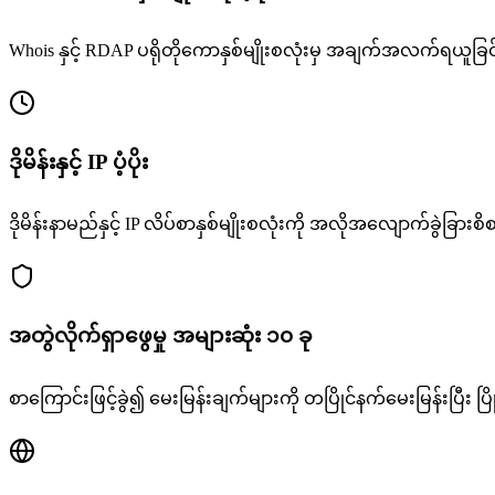
Whois နှင့် RDAP ပရိုတိုကောနှစ်မျိုးစလုံးမှ အချက်အလက်ရယူခြင
ဒိုမိန်းနှင့် IP ပံ့ပိုး
ဒိုမိန်းနာမည်နှင့် IP လိပ်စာနှစ်မျိုးစလုံးကို အလိုအလျောက်ခွဲခြားစိ
အတွဲလိုက်ရှာဖွေမှု အများဆုံး ၁၀ ခု
စာကြောင်းဖြင့်ခွဲ၍ မေးမြန်းချက်များကို တပြိုင်နက်မေးမြန်းပြီး ပြ