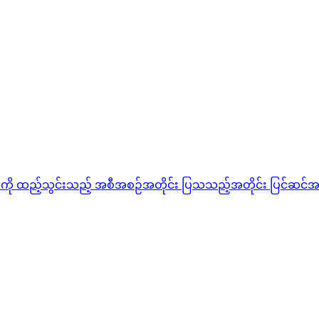
ားကို ထည့်သွင်းသည့် အစီအစဉ်အတိုင်း ပြသသည့်အတိုင်း ပြင်ဆင်
အ