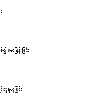
်း
စစ်၍ မေးမြန်းခြင်း
ိုင်တူရယူခြင်း