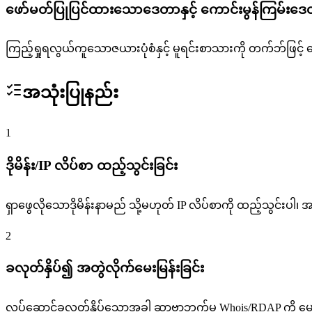
ဖော်မတ်ပြုပြင်ထားသောဒေတာနှင့် ကောင်းမွန်ကြမ်းဒေတာ
ကြည့်ရှုရလွယ်ကူသောဇယားပုံစံနှင့် မူရင်းစာသားကို တက်ဘ်ဖြင့် ပြ
အသုံးပြုနည်း
1
ဒိုမိန်း/IP လိပ်စာ ထည့်သွင်းခြင်း
ရှာဖွေလိုသောဒိုမိန်းနာမည် သို့မဟုတ် IP လိပ်စာကို ထည့်သွင်းပါ၊ အ
2
ခလုတ်နှိပ်၍ အတွဲလိုက်မေးမြန်းခြင်း
လုပ်ဆောင်ခလုတ်နှိပ်သောအခါ ဆာဗာဘက်မှ Whois/RDAP ကို မေးမ