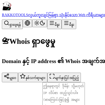
RAKKOTOOLS
လွယ်ကူလျင်မြန်စွာ သုံးနိုင်သော Web ကိရိယာမျာ
ရှာဖွေရန်
မီနူး
မီနူး
📇
Whois ရှာဖွေမှု
Domain နှင့် IP address ၏ Whois အချက်အ
မျှဝေ
နှစ်သက်ရာများ
မျက်နှာပြင်အပြည့်