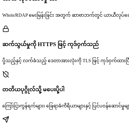
Whois/RDAP မေးမြန်းခြင်း အတွက် ဆာဗာဘက်တွင် ယာယီလုပ်ဆေ
ဆက်သွယ်မှုကို HTTPS ဖြင့် ကုဒ်ဝှက်သည်
ပို့သည့်နှင့် လက်ခံသည့် ဒေတာအားလုံးကို TLS ဖြင့် ကုဒ်ဝှက်ထားပြ
တတိယပုဂ္ဂိုလ်သို့ မပေးပို့ပါ
ကြော်ငြာကွန်ရက်များ၊ ခြေရာခံကိရိယာများနှင့် ပြင်ပဝန်ဆောင်မှု