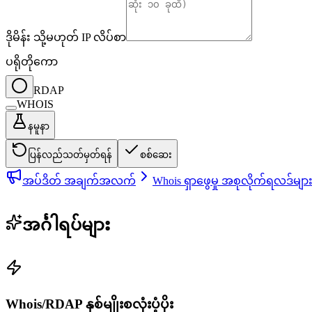
ဒိုမိန်း သို့မဟုတ် IP လိပ်စာ
ပရိုတိုကော
RDAP
WHOIS
နမူနာ
ပြန်လည်သတ်မှတ်ရန်
စစ်ဆေး
အပ်ဒိတ် အချက်အလက်
Whois ရှာဖွေမှု အစုလိုက်ရလဒ်မျ
အင်္ဂါရပ်များ
Whois/RDAP နှစ်မျိုးစလုံးပံ့ပိုး