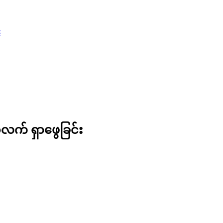
း
လက် ရှာဖွေခြင်း